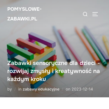
Skip
POMYSLOWE-
to
Search
TOGGLE
content
ZABAWKI.PL
for:
Zabawki sensoryczne dla dzieci -
rozwijaj zmysły i kreatywność na
każdym kroku
Posted
by
in
zabawy edukacyjne
on
2023-12-14
on