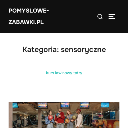
Skip
POMYSLOWE-
to
Search
TOGGLE
content
ZABAWKI.PL
for:
Kategoria:
sensoryczne
kurs lawinowy tatry