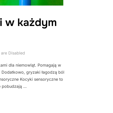
ci w każdym
are Disabled
wkami dla niemowląt. Pomagają w
. Dodatkowo, gryzaki łagodzą ból
ensoryczne Kocyki sensoryczne to
re pobudzają …
K DLA DZIECI W KAŻDYM WIEKU"