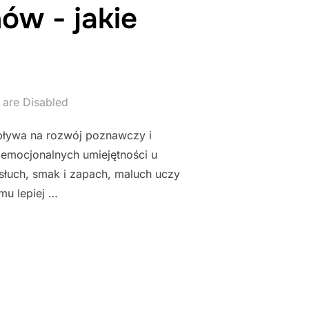
ów - jakie
are Disabled
ływa na rozwój poznawczy i
 emocjonalnych umiejętności u
słuch, smak i zapach, maluch uczy
mu lepiej …
LA MALUCHÓW - JAKIE ZABAWKI WYBRAĆ?"