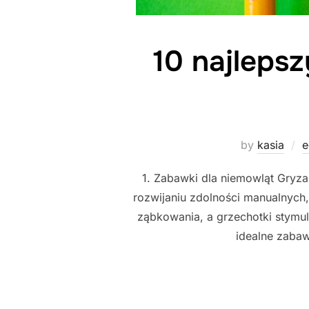
10 najleps
by
kasia
e
1. Zabawki dla niemowląt Gryza
rozwijaniu zdolności manualnych
ząbkowania, a grzechotki stymul
idealne zabaw