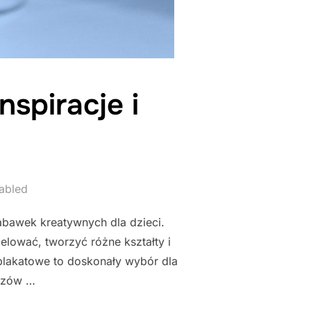
nspiracje i
abled
abawek kreatywnych dla dzieci.
lować, tworzyć różne kształty i
 plakatowe to doskonały wybór dla
razów …