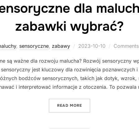
nsoryczne dla maluch
zabawki wybrać?
Posted
aluchy
,
sensoryczne
,
zabawy
2023-10-10
Comments 
on
ne są ważne dla rozwoju malucha? Rozwój sensoryczny wp
sensoryczny jest kluczowy dla rozwinięcia poznawczych i
óżnych bodźców sensorycznych, takich jak dotyk, wzrok, 
nawać i interpretować informacje z otoczenia. To pozwala 
"ZABAWY SENSORYCZNE D
READ MORE