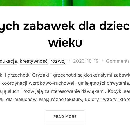
zych zabawek dla dzie
wieku
Posted
dukacja
,
kreatywność
,
rozwój
2023-10-19
Comments 
on
ki i grzechotki Gryzaki i grzechotki są doskonałymi zaba
, koordynacji wzrokowo-ruchowej i umiejętności chwytania
ują słuch i rozwijają zainteresowanie dźwiękami. Kocyki s
ki dla maluchów. Mają różne tekstury, kolory i wzory, któ
"10 NAJLEPSZYCH ZABAWE
READ MORE