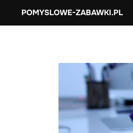
Skip
POMYSLOWE-ZABAWKI.PL
to
content