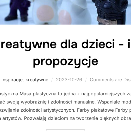
eatywne dla dzieci - i
propozycje
Posted
inspiracje
,
kreatywne
2023-10-26
Comments are Dis
on
astyczna Masa plastyczna to jedna z najpopularniejszych z
jać swoją wyobraźnię i zdolności manualne. Wspaniale mode
ozwijanie zdolności artystycznych. Farby plakatowe Farby
 artystów. Pozwalają dzieciom na tworzenie pięknych ob