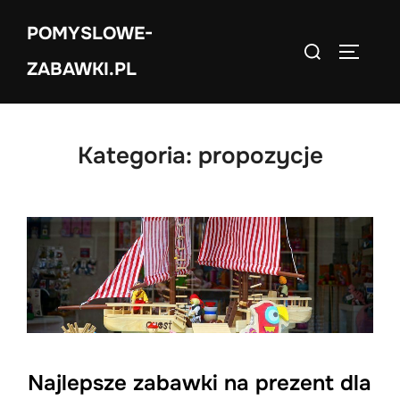
Skip
POMYSLOWE-
to
Search
TOGGLE
content
ZABAWKI.PL
for:
Kategoria:
propozycje
Najlepsze zabawki na prezent dla