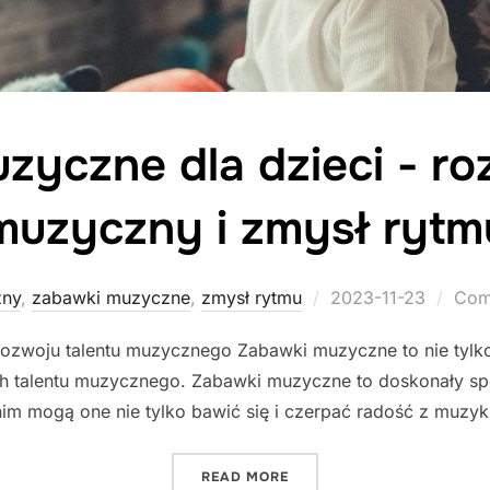
yczne dla dzieci - roz
muzyczny i zmysł rytm
Posted
zny
,
zabawki muzyczne
,
zmysł rytmu
2023-11-23
Com
on
ozwoju talentu muzycznego Zabawki muzyczne to nie tylko ź
ch talentu muzycznego. Zabawki muzyczne to doskonały spos
nim mogą one nie tylko bawić się i czerpać radość z muzy
"ZABAWKI MUZYCZNE DLA 
READ MORE