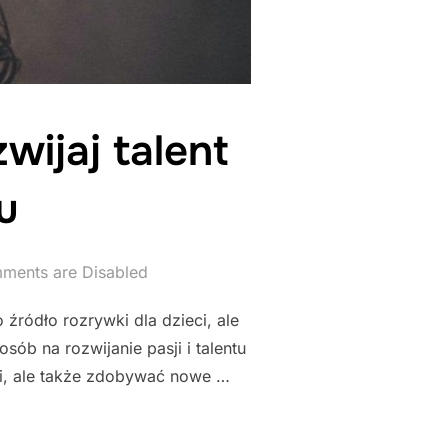
wijaj talent
u
ments are Disabled
ródło rozrywki dla dzieci, ale
ób na rozwijanie pasji i talentu
ki, ale także zdobywać nowe …
DZIECI - ROZWIJAJ TALENT MUZYCZNY I ZMYSŁ RYTMU"