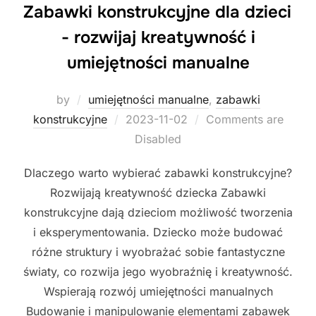
Zabawki konstrukcyjne dla dzieci
- rozwijaj kreatywność i
umiejętności manualne
by
umiejętności manualne
,
zabawki
Posted
konstrukcyjne
2023-11-02
Comments are
on
Disabled
Dlaczego warto wybierać zabawki konstrukcyjne?
Rozwijają kreatywność dziecka Zabawki
konstrukcyjne dają dzieciom możliwość tworzenia
i eksperymentowania. Dziecko może budować
różne struktury i wyobrażać sobie fantastyczne
światy, co rozwija jego wyobraźnię i kreatywność.
Wspierają rozwój umiejętności manualnych
Budowanie i manipulowanie elementami zabawek