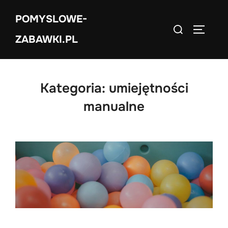
Skip
POMYSLOWE-
to
Search
TOGGLE
content
ZABAWKI.PL
for:
Kategoria:
umiejętności
manualne