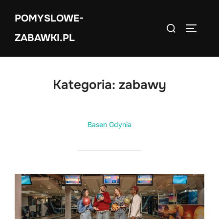
Skip
POMYSLOWE-
to
Search
TOGGLE
content
ZABAWKI.PL
for:
Kategoria:
zabawy
Basen Gdynia